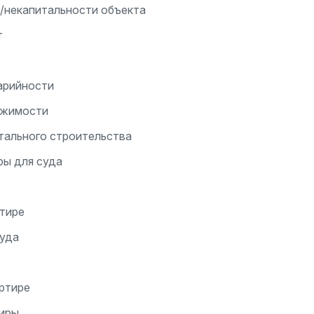
/некапитальности объекта
т
арийности
ижимости
тального строительства
ры для суда
ртире
суда
артире
тиры