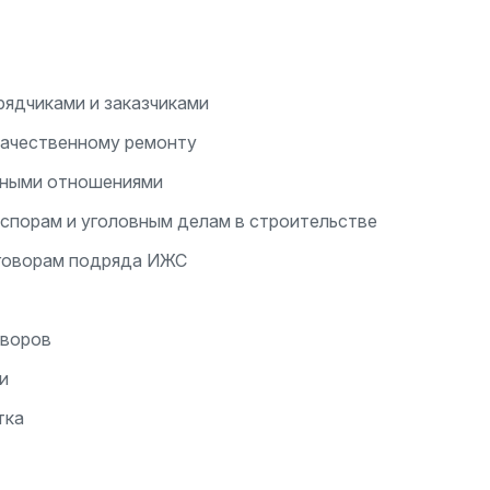
ядчиками и заказчиками
качественному ремонту
ьными отношениями
спорам и уголовным делам в строительстве
говорам подряда ИЖС
оворов
и
тка