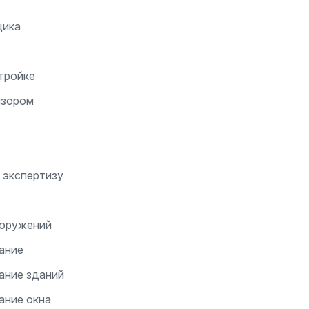
щика
тройке
изором
 экспертизу
ооружений
ание
ание зданий
ание окна