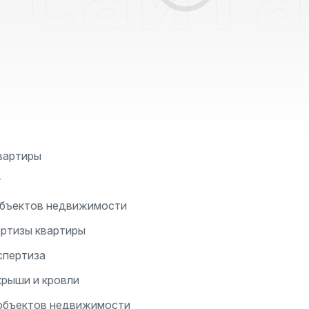
вартиры
т
объектов недвижимости
ертизы квартиры
спертиза
крыши и кровли
 объектов недвижимости