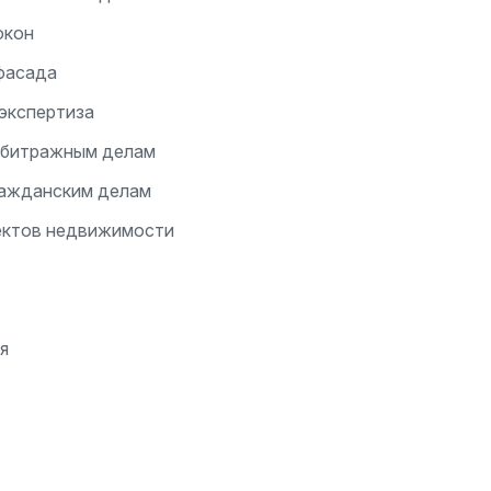
окон
фасада
экспертиза
арбитражным делам
ражданским делам
ектов недвижимости
я