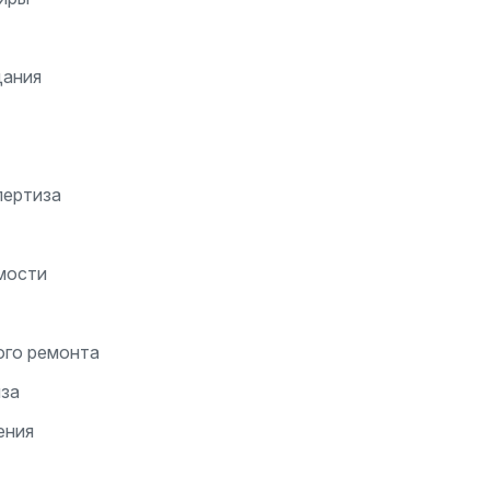
дания
пертиза
мости
ого ремонта
иза
ения