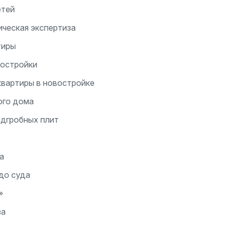
етей
ческая экспертиза
тиры
постройки
квартиры в новостройке
ого дома
адгробных плит
а
до суда
»
за