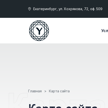
Екатеринбург, ул. Хохрякова, 72, оф. 509
Усл
Карта
Главная
Карта сайта
К
а
р
т
а
с
а
й
т
а