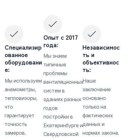
Опыт с 2017
года:
Специализир
Независимос
ованное
ть и
Мы знаем
оборудовани
объективнос
типичные
е:
ть:
проблемы
Мы используем
Наше
вентиляционных
анемометры,
заключение
систем в
тепловизоры,
основано
зданиях разных
что
только на
годов
гарантирует
фактических
постройки в
точность
данных и
Екатеринбурге и
замеров.
нормах закона.
Свердловской