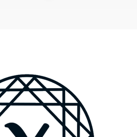
профессиональный
надзор, который
предотвращает
некачественные
работы и нецелевое
использование
средств. ООО
«Уральское Бюро
Строительной
Экспертизы» с 2017
года осуществляет
технический надзор за
капитальным
ремонтом в
Екатеринбурге и
Свердловской
области.