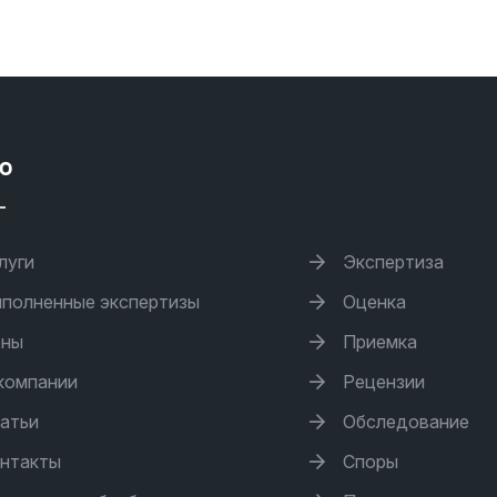
ю
луги
Экспертиза
полненные экспертизы
Оценка
ны
Приемка
компании
Рецензии
атьи
Обследование
нтакты
Споры