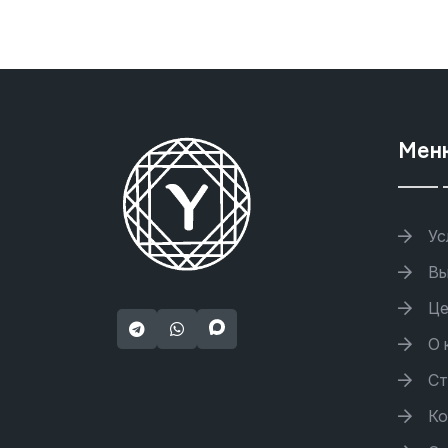
Мен
Ус
Вы
Це
О 
Ст
Ко