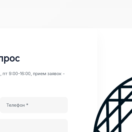
сохранению ОКН в
проектов любой
Екатеринбурге и
сложности. Мы берем
Свердловской
на себя полный
области.
контроль над
реализацией вашего
проекта — от
разработки
документации до
прос
сдачи объекта в
эксплуатацию.
Работаем в
, пт 9:00-16:00, прием заявок -
Екатеринбурге и
Свердловской
области с 2017 года.
Защищаем интересы
заказчика на всех
этапах
строительства.