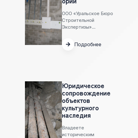
ории
ООО «Уральское Бюро
Строительной
Экспертизы»
предоставляет
профессиональные
Подробнее
услуги
электролаборатории
в Екатеринбурге и
регионе. Наша
аккредитованная
электротехническая
Юридическое
лаборатория
сопровождение
выполняет полный
объектов
комплекс измерений,
культурного
испытаний и
наследия
экспертиз
электроустановок
Владеете
любого напряжения
историческим
для обеспечения