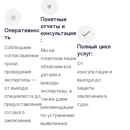
💯
Понятные
🕒
отчеты и
Оперативнос
консультация
ть
:
Полный цикл
Соблюдаем
Мы на
услуг:
согласованные
понятном языке
сроки
От
объясним все
проведения
консультации и
детали и
экспертизы —
выезда до
выводы
от выезда
защиты
экспертизы, а
специалиста до
заключения в
также даем
предоставления
суде.
рекомендации
готового
по устранению
заключения.
выявленных