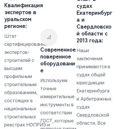
Квалификация
судах
экспертов в
Екатеринбург
уральском
а и
регионе:
Свердловско
й области с
Штат
📐
2013 года:
сертифицированных
Современное
Наши
экспертов-
поверенное
заключения
строителей с
оборудовани
принимаются в
высшим
е
судах общей
профильным
Используем
юрисдикции
строительным
точные
Екатеринбурга
образованием,
измерительные
и Арбитражных
состоящих в
инструменты в
судах
национальных
соответствии
Свердловской
строительных
ГОСТ, которые
области. Все
реестрах НОПРИЗ и
являются типом