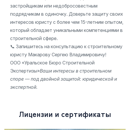
застройщикам или недобросовестным
подрядчикам в одиночку. Доверьте защиту своих
интересов юристу с более чем 15-летним опытом,
который обладает уникальными компетенциями в
строительной сфере.
📞 Запишитесь на консультацию к строительному
юристу Макарову Сергею Владимировичу!
ООО «Уральское Бюро Строительной
Экспертизы»
Ваши интересы в строительном
споре — под двойной защитой: юридической и
экспертной.
Л
и
ц
е
н
з
и
и
и
с
е
р
т
и
ф
и
к
а
т
ы