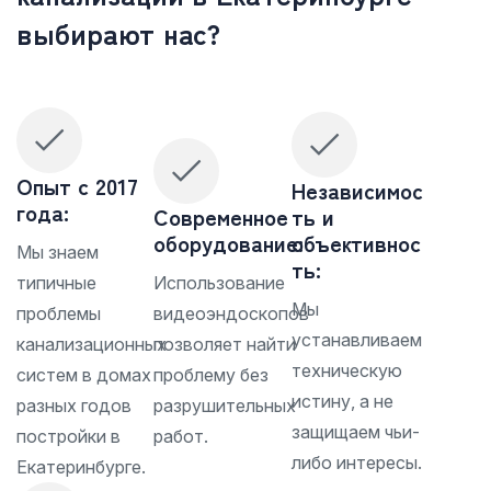
выбирают нас?
Опыт с 2017
Независимос
года:
Современное
ть и
оборудование:
объективнос
Мы знаем
ть:
типичные
Использование
Мы
проблемы
видеоэндоскопов
устанавливаем
канализационных
позволяет найти
техническую
систем в домах
проблему без
истину, а не
разных годов
разрушительных
защищаем чьи-
постройки в
работ.
либо интересы.
Екатеринбурге.