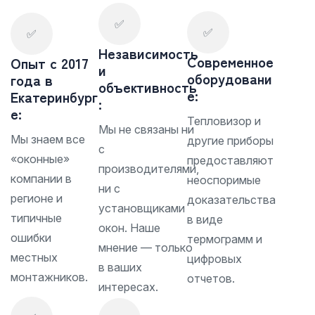
✅
✅
✅
Независимость
Современное
Опыт с 2017
и
оборудовани
года в
объективность
е:
Екатеринбург
:
е:
Тепловизор и
Мы не связаны ни
Мы знаем все
другие приборы
с
«оконные»
предоставляют
производителями,
компании в
неоспоримые
ни с
регионе и
доказательства
установщиками
типичные
в виде
окон. Наше
ошибки
термограмм и
мнение — только
местных
цифровых
в ваших
монтажников.
отчетов.
интересах.