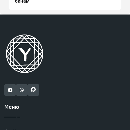
окнам
Меню