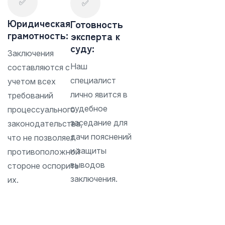
✅
✅
Юридическая
Готовность
грамотность:
эксперта к
суду:
Заключения
Наш
составляются с
специалист
учетом всех
лично явится в
требований
судебное
процессуального
заседание для
законодательства,
дачи пояснений
что не позволяет
и защиты
противоположной
выводов
стороне оспорить
заключения.
их.