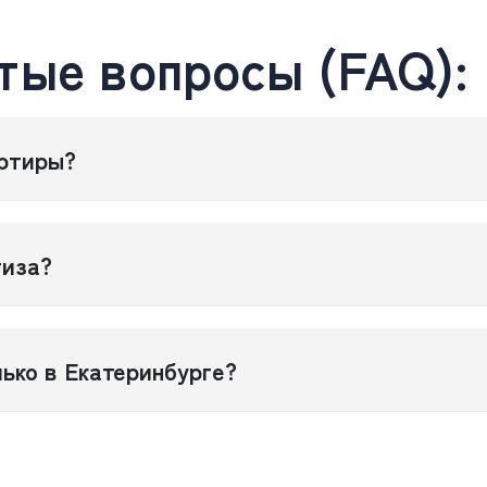
тые вопросы (FAQ):
артиры?
тиза?
ько в Екатеринбурге?