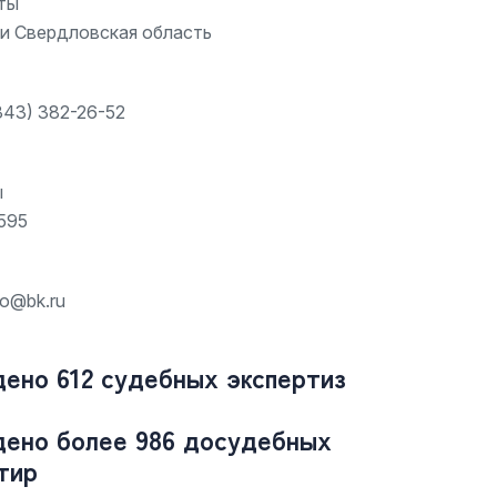
ты
 и Свердловская область
343) 382-26-52
ы
595
fo@bk.ru
едено 612 судебных экспертиз
едено более 986 досудебных
тир