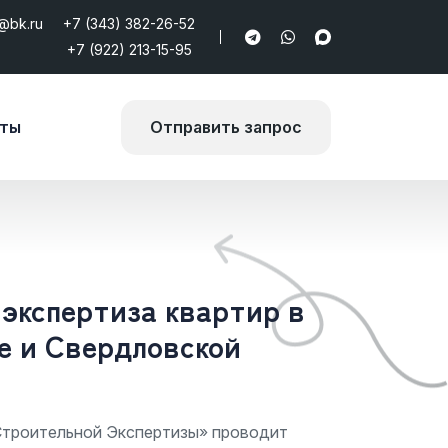
@bk.ru
+7 (343) 382-26-52
+7 (922) 213-15-95
кты
Отправить запрос
экспертиза квартир в
е и Свердловской
троительной Экспертизы» проводит