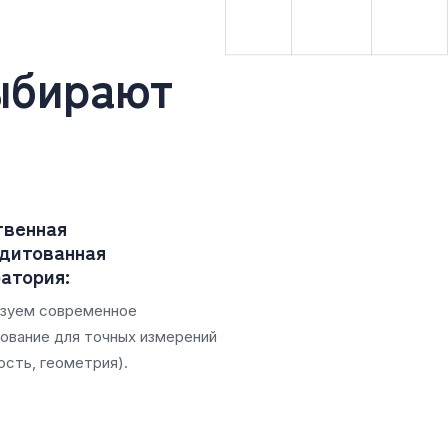
ыбирают
твенная
дитованная
атория:
зуем современное
ование для точных измерений
ость, геометрия).