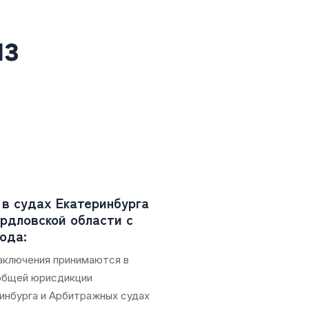
из
в судах Екатеринбурга
рдловской области с
года:
аключения принимаются в
общей юрисдикции
инбурга и Арбитражных судах