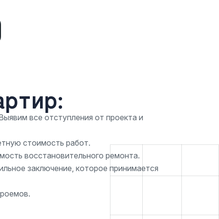
артир:
Выявим все отступления от проекта и
етную стоимость работ.
имость восстановительного ремонта.
льное заключение, которое принимается
проемов.