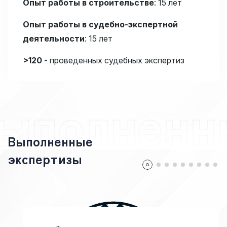
Опыт работы в строительстве
: 15 лет
Опыт работы в судебно-экспертной
деятельности
: 15 лет
>120
- проведенных судебных экспертиз
ыполненн
В
ы
п
о
л
н
е
н
н
ы
е
э
к
с
п
е
р
т
и
з
ы