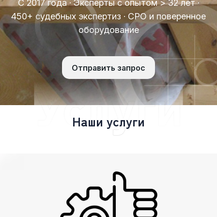
С 2017 года · Эксперты с опытом > 32 лет ·
450+ судебных экспертиз · СРО и поверенное
оборудование
Отправить запрос
Услуги
Н
а
ш
и
у
с
л
у
г
и