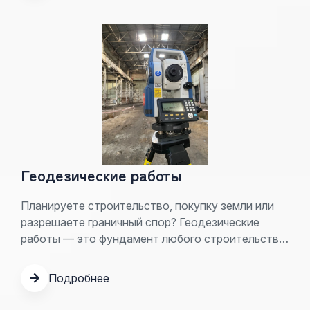
Екатеринбурге и Свердловской области.
Работаем с 2017 года и специализируемся на
сложных кадастровых случаях.
Геодезические работы
Планируете строительство, покупку земли или
разрешаете граничный спор? Геодезические
работы — это фундамент любого строительства
и юридическая защита вашей собственности.
ООО «Уральское Бюро Строительной
Подробнее
Экспертизы» с 2017 года выполняет полный
комплекс геодезических услуг в Екатеринбурге и