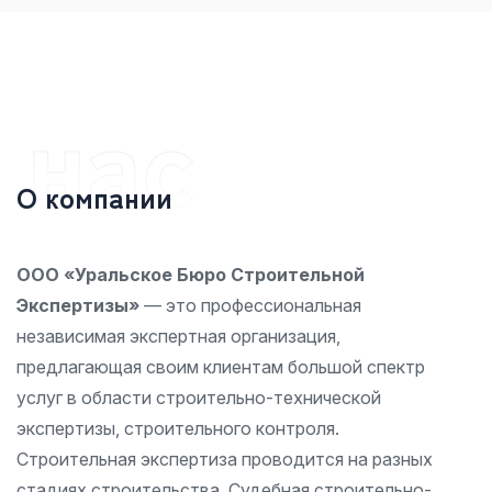
Свердловской области. Наша точность — ваша
уверенность в завтрашнем дне.
 нас
О
к
о
м
п
а
н
и
и
ООО «Уральское Бюро Строительной
Экспертизы»
— это профессиональная
независимая экспертная организация,
предлагающая своим клиентам большой спектр
услуг в области строительно-технической
экспертизы, строительного контроля.
Строительная экспертиза проводится на разных
стадиях строительства. Судебная строительно-