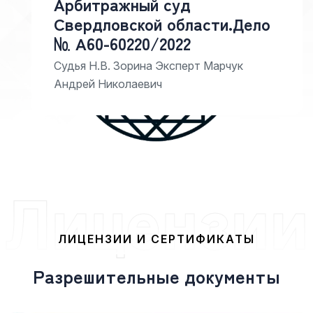
Арбитражный суд
Свердловской области.
Дело
№ А60-60220/2022
Судья Н.В. Зорина Эксперт Марчук
Андрей Николаевич
Лицензии
ЛИЦЕНЗИИ И СЕРТИФИКАТЫ
Р
а
з
р
е
ш
и
т
е
л
ь
н
ы
е
д
о
к
у
м
е
н
т
ы